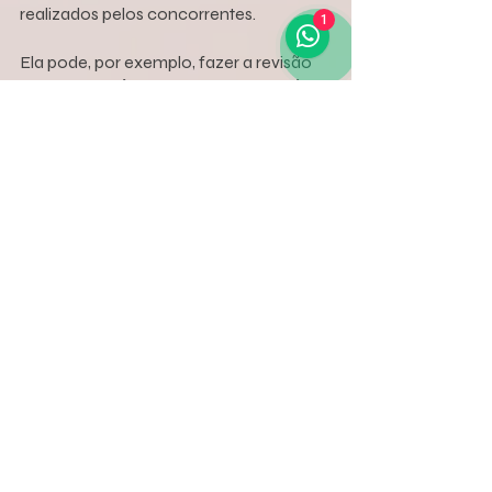
realizados pelos concorrentes.
1
Ela pode, por exemplo, fazer a revisão 
de um conteúdo visual daquilo que é 
mais consumido e aumentar as 
oportunidades de negociações através 
dos chatbots e dos assistentes de voz, 
em todos os mecanismos de busca.
Com isso, o usuário economiza tempo 
e não precisa procurar informações 
escrevendo textos, para que as 
informações apareçam. Basta solicitar 
ao assistente de voz e ele responde 
automaticamente, facilitando o 
processo.
As músicas, atualmente, são acessadas 
por um assistente de voz virtual que são 
caixas de som artificialmente 