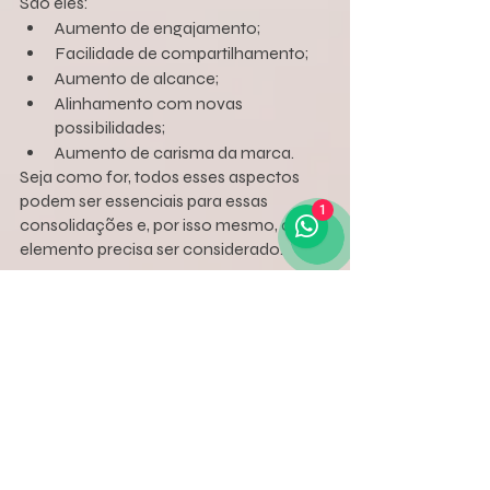
São eles:
Aumento de engajamento;
Facilidade de compartilhamento;
Aumento de alcance;
Alinhamento com novas 
possibilidades;
Aumento de carisma da marca.
Seja como for, todos esses aspectos 
podem ser essenciais para essas 
1
consolidações e, por isso mesmo, cada 
elemento precisa ser considerado.
TikTok e Reels: como 
utilizar?
Como dito anteriormente, é preciso que 
haja uma integração a respeito dessas 
possibilidades de conteúdos e, por isso 
mesmo, alguns apontamentos 