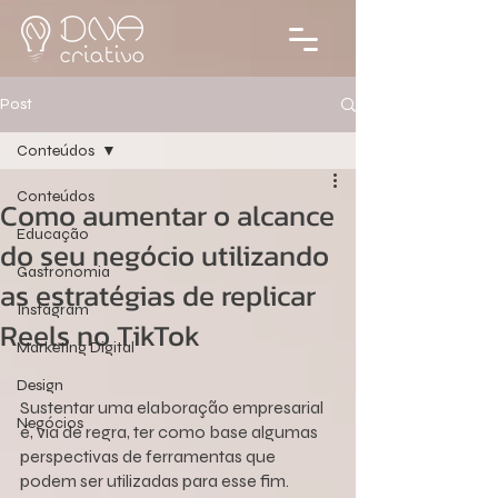
Post
Conteúdos
Conteúdos
Como aumentar o alcance
Educação
do seu negócio utilizando
Gastronomia
as estratégias de replicar
Instagram
Reels no TikTok
Marketing Digital
Design
Sustentar uma elaboração empresarial 
Negócios
é, via de regra, ter como base algumas 
perspectivas de ferramentas que 
podem ser utilizadas para esse fim. 