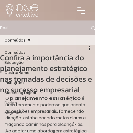
Post
Conteúdos
Conteúdos
Confira a importância do
Educação
planejamento estratégico
Gastronomia
nas tomadas de decisões e
Instagram
no sucesso empresarial
Marketing Digital
O 
planejamento estratégico
 é 
Design
uma ferramenta poderosa que orienta 
as decisões empresariais, fornecendo 
Negócios
direção, estabelecendo metas claras e 
traçando caminhos para alcançá-las.
Ao adotar uma abordagem estratégica, 