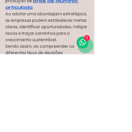
produção de 
brise de alumínio 
articulado
.
Ao adotar uma abordagem estratégica, 
as empresas podem estabelecer metas 
claras, identificar oportunidades, mitigar 
riscos e traçar caminhos para o 
1
crescimento sustentável.
Sendo assim, ao compreender os 
diferentes tipos de decisões 
empresariais e reconhecer a 
importância de cada uma delas no 
contexto da gestão, os líderes têm uma 
visão mais abrangente das 
necessidades da empresa.
De maneira geral, é possível afirmar que 
o planejamento estratégico não só 
ajuda a empresa a alcançar seus 
objetivos de longo prazo, mas também:
Contribui para a eficiência dos 
recursos;
Evita desperdícios;