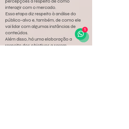
percepções a respeito de como 
interagir com o mercado.
Essa etapa diz respeito à análise do 
público-alvo e, também, de como ele 
vai lidar com algumas instâncias de 
1
conteúdos.
Além disso, há uma elaboração a 
respeito dos objetivos a serem 
pensados e, também, de como eles 
poderão ser realizados a partir de 
algumas ferramentas.
Criação
A criação do conteúdo tem a ver com 
alguns elementos que são essenciais, 
podendo interagir com a originalidade e 
a relevância que ele vai ter para o 
público de uma forma geral.
Assim, é preciso saber como ele 
conseguirá posicionar os valores da 
marca e, ao mesmo tempo, ser 