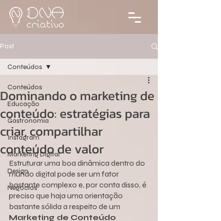
Post
Conteúdos
Conteúdos
Dominando o marketing de
Educação
conteúdo: estratégias para
Gastronomia
criar, compartilhar
Instagram
conteúdo de valor
Marketing Digital
Estruturar uma boa dinâmica dentro do 
Design
mundo digital pode ser um fator 
bastante complexo e, por conta disso, é 
Negócios
preciso que haja uma orientação 
bastante sólida a respeito de um 
Marketing de Conteúdo