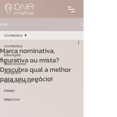
Post
Conteúdos
Conteúdos
Marca nominativa,
Educação
figurativa ou mista?
Gastronomia
Descubra qual a melhor
Instagram
para seu negócio!
Marketing Digital
Design
Negócios