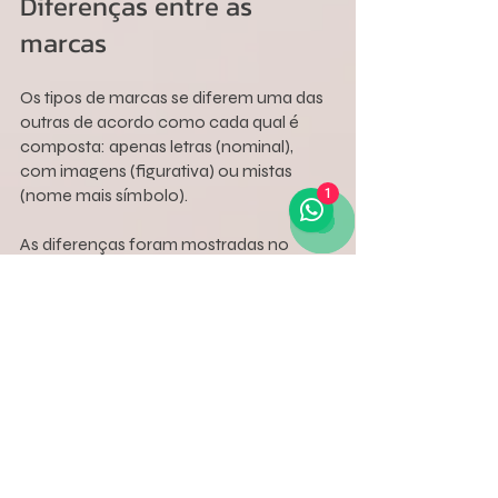
Diferenças entre as 
marcas
Os tipos de marcas se diferem uma das 
outras de acordo como cada qual é 
composta: apenas letras (nominal), 
com imagens (figurativa) ou mistas 
(nome mais símbolo).
1
As diferenças foram mostradas no 
decorrer das explicações aqui expostas 
e a escolha de cada uma delas, como 
falado anteriormente, vai de acordo 
com a decisão de cada empresa, ao 
trabalhar com seus produtos e serviços 
e o alcance no mercado.
É indicado fazer uma boa pesquisa de 
como utilizar cada uma delas e em 
quais tipos de negócios elas mais se 