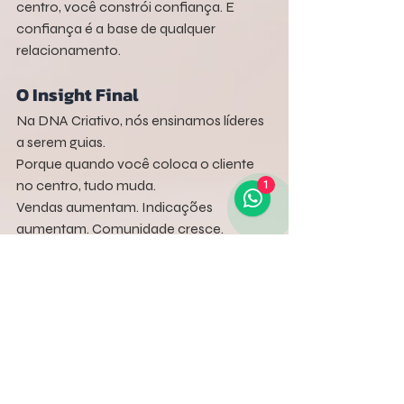
centro, você constrói confiança. E 
confiança é a base de qualquer 
relacionamento.
O Insight Final
Na DNA Criativo, nós ensinamos líderes 
a serem guias.
Porque quando você coloca o cliente 
no centro, tudo muda.
1
Vendas aumentam. Indicações 
aumentam. Comunidade cresce.
Porque você não está vendendo uma 
solução. Você está guiando alguém 
para resolver o próprio problema.
E quando você faz isso bem, o cliente 
não apenas compra. Ele vira seu maior 
promotor.