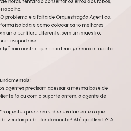
rde horas tentando consertar os erros dos robôs, 
etrabalho.
 O problema é a falta de Orquestração Agentica.
 forma isolada é como colocar os 10 melhores 
 uma partitura diferente, sem um maestro.
nia insuportável.
ligência central que coordena, gerencia e audita 
fundamentais:
os agentes precisam acessar a mesma base de 
cliente falou com o suporte ontem, o agente de 
s)Os agentes precisam saber exatamente o que 
e vendas pode dar desconto? Até qual limite? A 