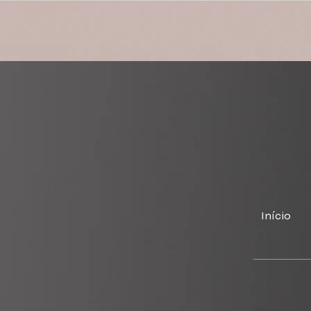
de marketing. Você tem um
Estratégia 
problema de estrutura (e isso
Dormentes e
está travando seu
crescimento)
Início