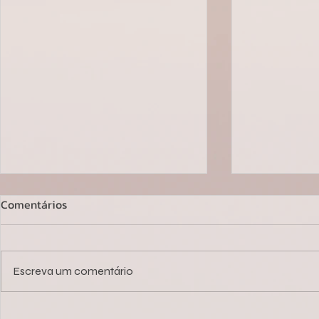
Comentários
Escreva um comentário
Você não tem um problema
Reativação d