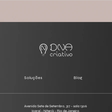
Que Transforma
Seu Cliente Precisa de um
m Clientes Ativos
Guia, Não de um Superman
Soluções
Blog
Avenida Sete de Setembro, 317 - sala 1306
Icaraí - Niterói - Rio de Janeiro