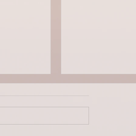
e Leads Frios: A
O Líder Como Herói: Por Qu