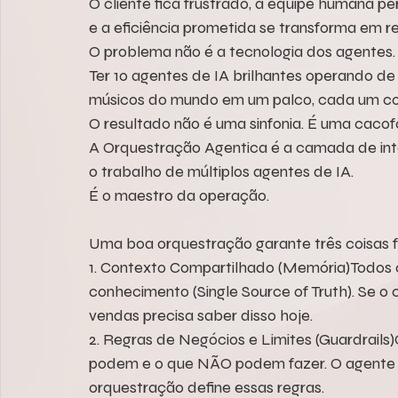
O cliente fica frustrado, a equipe humana pe
e a eficiência prometida se transforma em r
O problema não é a tecnologia dos agentes.
Ter 10 agentes de IA brilhantes operando de
músicos do mundo em um palco, cada um com
O resultado não é uma sinfonia. É uma cacofo
A Orquestração Agentica é a camada de inte
o trabalho de múltiplos agentes de IA.
É o maestro da operação.
Uma boa orquestração garante três coisas 
1. Contexto Compartilhado (Memória)Todos 
conhecimento (Single Source of Truth). Se o 
vendas precisa saber disso hoje.
2. Regras de Negócios e Limites (Guardrail
podem e o que NÃO podem fazer. O agente d
orquestração define essas regras.