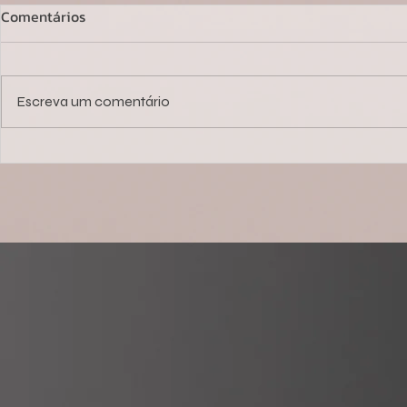
Comentários
Escreva um comentário
Você não tem um problema
Reativação d
de marketing. Você tem um
Estratégia 
problema de estrutura (e isso
Dormentes e
está travando seu
crescimento)