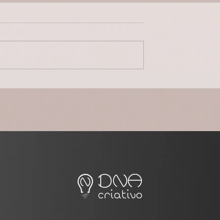
e Leads Frios: A
O Líder Como Herói: Por Qu
Que Transforma
Seu Cliente Precisa de um
m Clientes Ativos
Guia, Não de um Superman