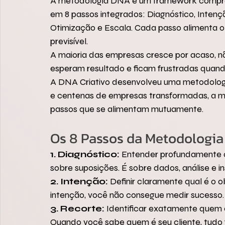
A metodologia DNA é um framework comprov
em 8 passos integrados: Diagnóstico, Intençã
Otimização e Escala. Cada passo alimenta o
previsível.
A maioria das empresas cresce por acaso, n
esperam resultado e ficam frustradas quan
A DNA Criativo desenvolveu uma metodologia
e centenas de empresas transformadas, a m
passos que se alimentam mutuamente.
Os 8 Passos da Metodologi
1. Diagnóstico:
 Entender profundamente o
sobre suposições. É sobre dados, análise e in
2. Intenção:
 Definir claramente qual é o 
intenção, você não consegue medir sucesso.
3. Recorte:
 Identificar exatamente quem é 
Quando você sabe quem é seu cliente, tudo fi