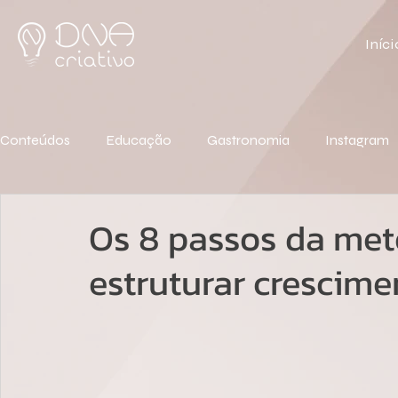
Iníci
Conteúdos
Educação
Gastronomia
Instagram
Os 8 passos da me
estruturar crescime