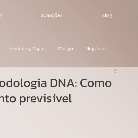
o
Soluções
Blog
Marketing Digital
Design
Negócios
todologia DNA: Como
nto previsível