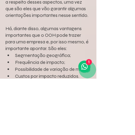
a respeito desses aspectos, uma vez 
que são eles que vão garantir algumas 
orientações importantes nesse sentido.
Há, diante disso, algumas vantagens 
importantes que o OOH pode trazer 
para uma empresa e, por isso mesmo, é 
importante apontar. São eles:
Segmentação geográfica;
Frequência de impacto;
1
Possibilidade de variação de mídias;
Custos por impacto reduzidos.
Seja qual for o objetivo da empresa, 
esse pode ser um modelo bastante 
salutar para algumas realizações nesse 
sentido.
Dessa maneira, uma empresa que 
trabalha com venda de 
longarina 
para recepção
 pode garantir 