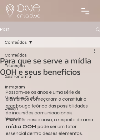
Post
Conteúdos
Conteúdos
Para que se serve a mídia
Educação
OOH e seus benefícios
Gastronomia
Instagram
Passam-se os anos e uma série de 
Marketing Digital
elementos começaram a constituir o 
arcabouço teórico das possibilidades 
Design
de incursões comunicacionais. 
Negócios
Entender, nesse caso, a respeito de uma 
mídia OOH 
pode ser um fator 
essencial dentro desses elementos.