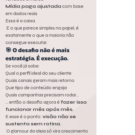
Mídia paga ajustada
 com base 
em dados reais
Essa é a caixa.
 E o que parece simples no papel, é 
exatamente o que a maioria não 
consegue executar.
🎯 O desafio não é mais 
estratégia. É execução.
Se você já sabe:
Qual o perfil ideal do seu cliente
Quais canais geram mais retorno
Que tipo de conteúdo engaja
Quais campanhas precisam rodar…
... então o desafio agora é 
fazer isso 
funcionar mês após mês.
E esse é o ponto: 
visão não se 
sustenta sem rotina.
 O glamour da ideia só vira crescimento 