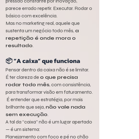
pressão constante por inovação, 
parece errado repetir. Executar. Rodar o 
básico com excelência.
Mas no marketing real, aquele que 
sustenta um negócio todo mês, 
a 
repetição é onde mora o 
resultado
.
📦 “A caixa” que funciona
Pensar dentro da caixa não é se limitar.
É ter clareza de 
o que precisa 
rodar todo mês
, com consistência, 
para transformar visão em faturamento.
 É entender que estratégia, por mais 
brilhante que seja, 
não vale nada 
sem execução
.
A tal da “caixa” não é um lugar apertado 
— é um sistema:
Planejamento com foco e pé no chão