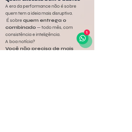
A era da performance não é sobre 
quem tem a ideia mais disruptiva.
 É sobre 
quem entrega o 
combinado
 — todo mês, com 
1
consistência e inteligência.
A boa notícia?
Você não precisa de mais 
ideias.
 Precisa fazer as ideias que já 
tem rodarem bem dentro da 
sua caixa.
E é isso que transforma visão em 
resultado.
💬 Precisa de ajuda para 
estruturar a sua caixa de 
marketing?
Na DNA Criativo, ajudamos negócios a 