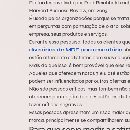
Ela foi desenvolvida por Fred Reichheld e in
Harvard Business Review, em 2003.
É usada pelas organizações porque se trata 
em perguntas com pontuação de 0 a 10, sobr
empresa, seus produtos e serviços.
Durante essa pesquisa, todos os clientes qu
divisórias de MDF para escritório
 sã
estão altamente satisfeitos com suas soluçõ
Mais do que isso, é bem provável que eles 
Aqueles que oferecem notas 7 e 8 até estão 
podem ser influenciados por outras ofertas 
Não são pessoas críticas, mas também não s
oferecem pontuação de 0 a 6 estão insatisf
fazer críticas negativas.
Essas pessoas apresentam um risco maior d
marca, principalmente se compartilharem sua
Para que serve medir a satis