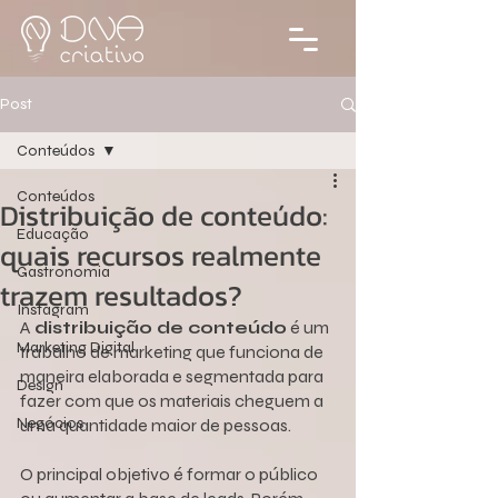
Post
Conteúdos
Conteúdos
Distribuição de conteúdo:
Educação
quais recursos realmente
Gastronomia
trazem resultados?
Instagram
A 
distribuição de conteúdo
 é um 
Marketing Digital
trabalho de marketing que funciona de 
maneira elaborada e segmentada para 
Design
fazer com que os materiais cheguem a 
Negócios
uma quantidade maior de pessoas.
O principal objetivo é formar o público 