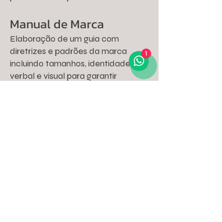
Manual de Marca
Elaboração de um guia com
diretrizes e padrões da marca
1
incluindo tamanhos, identidade
verbal e visual para garantir
consistência na aplicação e
comunicação.
Brandbook
Documentação completa que
reúne a estratégia identidade
verbal e visual e sensorial servindo
como referência central para a
gestão e evolução da marca
Registro da Marca no