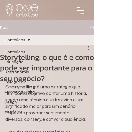
Post
Conteúdos
Conteúdos
Storytelling: o que é e como
Educação
pode ser importante para o
Gastronomia
seu negócio?
Instagram
Storytelling
 é uma estratégia que 
Marketing Digital
tem como objetivo contar uma história, 
sendo uma técnica que traz vida e um 
Design
significado maior para um cenário. 
Negócios
Capaz de provocar sentimentos 
diversos, consegue cativar a audiência.