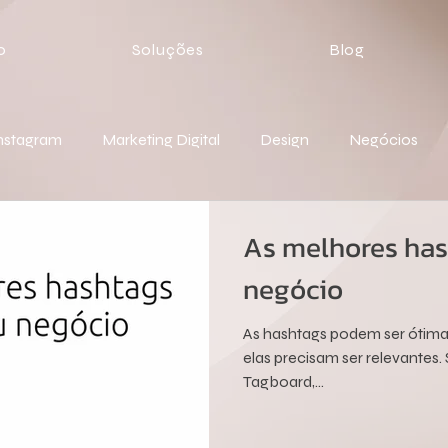
o
Soluções
Blog
nstagram
Marketing Digital
Design
Negócios
As melhores has
negócio
​As hashtags podem ser ótima
elas precisam ser relevantes
Tagboard,...