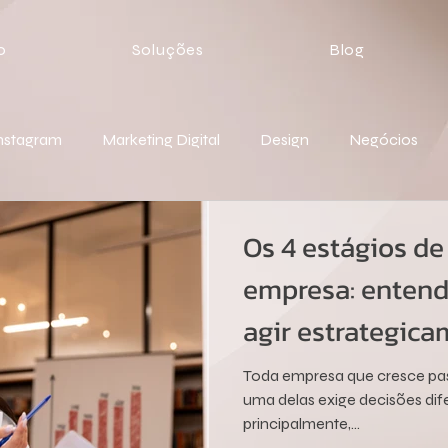
o
Soluções
Blog
nstagram
Marketing Digital
Design
Negócios
Os 4 estágios d
empresa: entend
agir estrategic
Toda empresa que cresce pas
uma delas exige decisões dife
principalmente,...