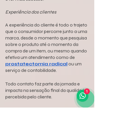
Experiência dos clientes
A experiência do cliente é todo o trajeto 
que o consumidor percorre junto a uma 
marca, desde o momento que pesquisa 
sobre o produto até o momento da 
compra de um item, ou mesmo quando 
efetiva um atendimento como de 
prostatectomia radical
 ou um 
serviço de contabilidade. 
Todo contato faz parte da jornada e 
impacta na sensação final da qualidade 
1
percebida pelo cliente.
Este processo deve ser impecável, 
tanto no site quanto na entrega do 
produto e em todos os 
atendimentos/contato com a marca. 