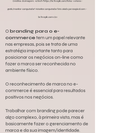
Créditos da imagem: <a href="https://br.freepik.com/fotos-vetores-
gratis/monitor-computador">Monitor computador foto criado por rawpixel.com - 
br.freepik.com</a>
O 
branding para o e-
commerce
 tem um papel relevante 
nas empresas, pois se trata de uma 
estratégia importante tanto para 
posicionar os negócios on-line como 
fazer a marca ser reconhecida no 
ambiente físico.
O reconhecimento de marca no e-
commerce é essencial para resultados 
positivos nos negócios.
Trabalhar com branding pode parecer 
algo complexo, à primeira vista, mas é 
basicamente fazer o gerenciamento de 
marca e da sua imagem/identidade.