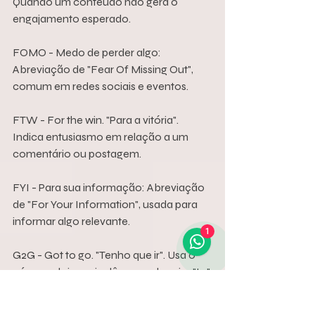
Quando um conteúdo não gera o 
engajamento esperado.
FOMO - Medo de perder algo: 
Abreviação de "Fear Of Missing Out", 
comum em redes sociais e eventos.
FTW - For the win. "Para a vitória". 
Indica entusiasmo em relação a um 
comentário ou postagem.
FYI - Para sua informação: Abreviação 
de "For Your Information", usada para 
informar algo relevante.
1
G2G - Got to go. "Tenho que ir". Usa o 
número dois em inglês para abreviar "to".
Gado - Obediente: Alguém que age de 