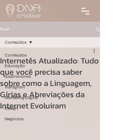
Post
Conteúdos
Conteúdos
Internetês Atualizado: Tudo
Educação
que você precisa saber
Gastronomia
sobre como a Linguagem,
Instagram
Gírias e Abreviações da
Marketing Digital
Internet Evoluiram
Design
Negócios