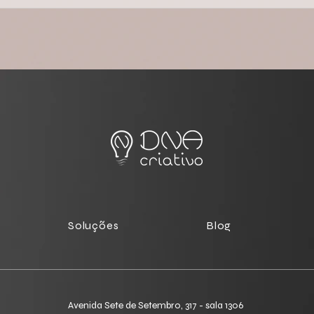
e Leads Frios: A
O Líder Como Herói: Por Qu
Que Transforma
Seu Cliente Precisa de um
m Clientes Ativos
Guia, Não de um Superman
Soluções
Blog
Avenida Sete de Setembro, 317 - sala 1306