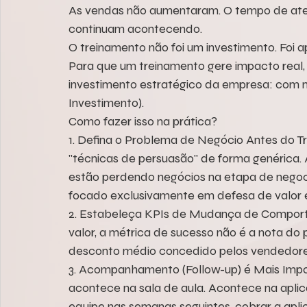
As vendas não aumentaram. O tempo de atend
continuam acontecendo.
O treinamento não foi um investimento. Foi 
Para que um treinamento gere impacto real, 
investimento estratégico da empresa: com m
Investimento).
Como fazer isso na prática?
1. Defina o Problema de Negócio Antes do T
"técnicas de persuasão" de forma genérica. 
estão perdendo negócios na etapa de negoc
focado exclusivamente em defesa de valor 
2. Estabeleça KPIs de Mudança de Comport
valor, a métrica de sucesso não é a nota do 
desconto médio concedido pelos vendedores
3. Acompanhamento (Follow-up) é Mais Impo
acontece na sala de aula. Acontece na aplic
equipe nas semanas seguintes, cobrar a aplic