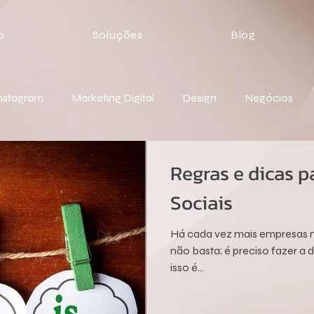
o
Soluções
Blog
nstagram
Marketing Digital
Design
Negócios
Regras e dicas p
Sociais
Há cada vez mais empresas na
não basta; é preciso fazer a 
isso é...