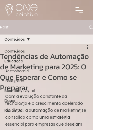
Post
Conteúdos
Conteúdos
Tendências de Automação
Educação
de Marketing para 2025: O
Gastronomia
Que Esperar e Como se
Instagram
Preparar
Marketing Digital
Com a evolução constante da 
Design
tecnologia e o crescimento acelerado 
do digital, a automação de marketing se 
Negócios
consolida como uma estratégia 
essencial para empresas que desejam 