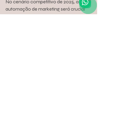
No cenário competitivo de 2025, a 
automação de marketing será crucial 
para empresas que desejam otimizar 
processos e alcançar mais clientes de 
forma eficiente. A DNA Criativo entende 
que cada negócio é único e precisa de 
uma abordagem personalizada para 
implementar essas soluções. Com 
experiência em marketing digital, a DNA 
Criativo ajuda pequenas e médias 
empresas a entender como essas 
tendências podem ser aplicadas, desde 
a escolha das ferramentas até a 
execução de campanhas que 
convertem.
O futuro da automação de marketing 
em 2025 está cheio de oportunidades 
para empresas que desejam reduzir 
custos, aumentar a eficácia das 